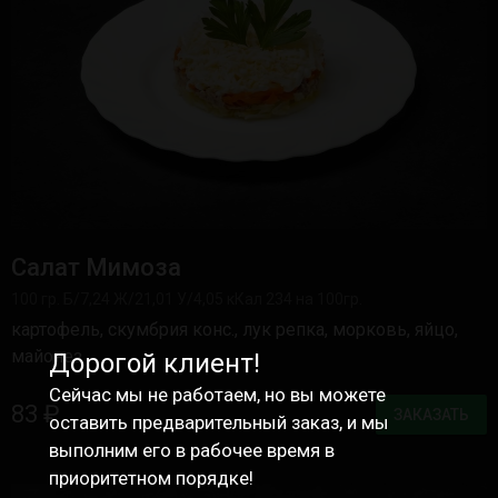
Салат Мимоза
100 гр. Б/7,24 Ж/21,01 У/4,05 кКал 234 на 100гр.
картофель, скумбрия конс., лук репка, морковь, яйцо,
майонез
Дорогой клиент!
Сейчас мы не работаем, но вы можете
83 ₽
ЗАКАЗАТЬ
оставить предварительный заказ, и мы
выполним его в рабочее время в
приоритетном порядке!