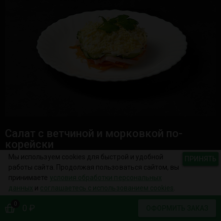
Салат с ветчиной и морковкой по-
корейски
Мы используем cookies для быстрой и удобной
100гр.
ПРИНЯТЬ
работы сайта. Продолжая пользоваться сайтом, вы
ветчина, морковь по-корейски, огурец свежий, сыр,
принимаете
условия обработки персональных
яйцо, майонез
данных
и
соглашаетесь с использованием cookies
.
0
0 ₽
91 ₽
ОФОРМИТЬ ЗАКАЗ
ЗАКАЗАТЬ