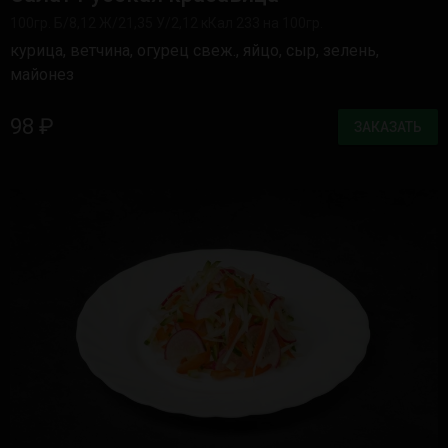
100гр. Б/8,12 Ж/21,35 У/2,12 кКал 233 на 100гр.
курица, ветчина, огурец свеж., яйцо, сыр, зелень,
майонез
98 ₽
ЗАКАЗАТЬ