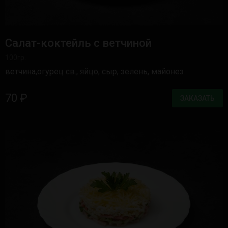
Салат-коктейль с ветчиной
100гр.
ветчина,огурец св., яйцо, сыр, зелень, майонез
70 ₽
ЗАКАЗАТЬ