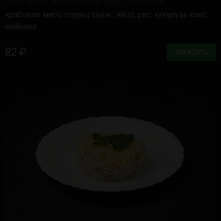
100 гр. Б/3,55 Ж/11,35 У/13,67 кКал 171 на 100гр.
крабовое мясо, огурец свеж., яйцо, рис, кукуруза конс,
майонез
82 ₽
ЗАКАЗАТЬ