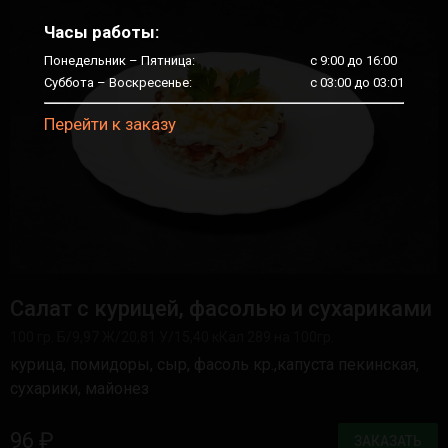
Часы работы:
Понедельник – Пятница:
c 9:00 до 16:00
Суббота – Воскресенье:
c 03:00 до 03:01
Перейти к заказу
Салат с курицей, фасолью и сухариками
100 гр. Б/9,97 Ж/20,81 У/15,40 кКал 289 на 100гр.
курица, помидоры, сыр, фасоль кр.,капуста пекинская,
сухарики, майонез
96 ₽
ЗАКАЗАТЬ